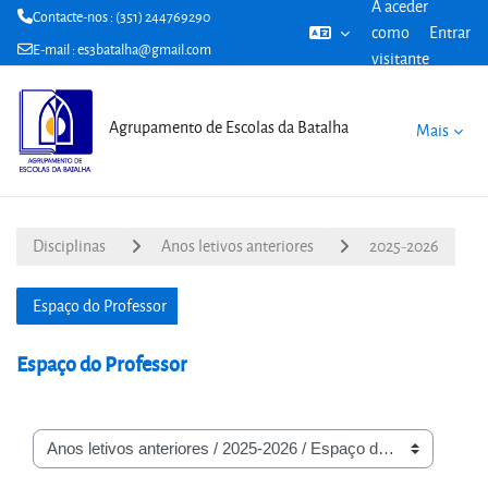
A aceder
Contacte-nos : (351) 244769290
como
Entrar
E-mail :
es3batalha@gmail.com
visitante
Ir para o conteúdo principal
Agrupamento de Escolas da Batalha
Mais
Disciplinas
Anos letivos anteriores
2025-2026
Espaço do Professor
Espaço do Professor
Categorias de disciplinas